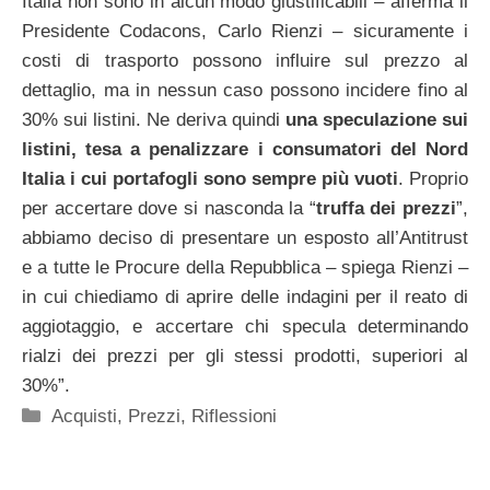
Italia non sono in alcun modo giustificabili – afferma il
Presidente Codacons, Carlo Rienzi – sicuramente i
costi di trasporto possono influire sul prezzo al
dettaglio, ma in nessun caso possono incidere fino al
30% sui listini. Ne deriva quindi
una speculazione sui
listini, tesa a penalizzare i consumatori del Nord
Italia i cui portafogli sono sempre più vuoti
. Proprio
per accertare dove si nasconda la “
truffa dei prezzi
”,
abbiamo deciso di presentare un esposto all’Antitrust
e a tutte le Procure della Repubblica – spiega Rienzi –
in cui chiediamo di aprire delle indagini per il reato di
aggiotaggio, e accertare chi specula determinando
rialzi dei prezzi per gli stessi prodotti, superiori al
30%”.
Categorie
Acquisti
,
Prezzi
,
Riflessioni