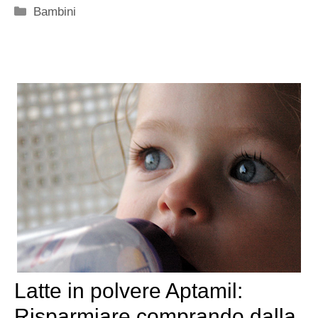
Categorie
Bambini
Latte in polvere Aptamil:
Risparmiare comprando dalla