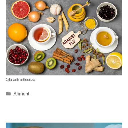
Cibi anti-influenza
Categorie
Alimenti