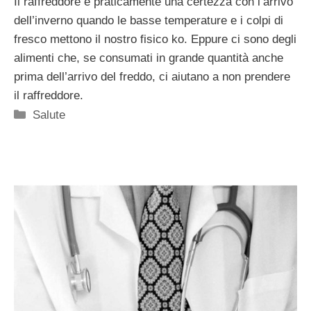
Il raffreddore è praticamente una certezza con l’arrivo
dell’inverno quando le basse temperature e i colpi di
fresco mettono il nostro fisico ko. Eppure ci sono degli
alimenti che, se consumati in grande quantità anche
prima dell’arrivo del freddo, ci aiutano a non prendere
il raffreddore.
Categorie
Salute