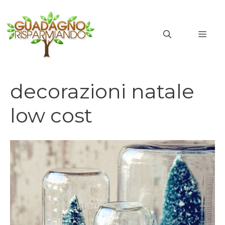
Vai
al
MEN
contenuto
decorazioni natale
low cost
decorazioni natale low cost