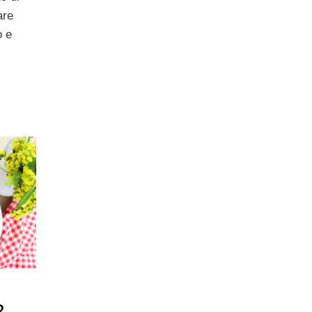
are
o e
3