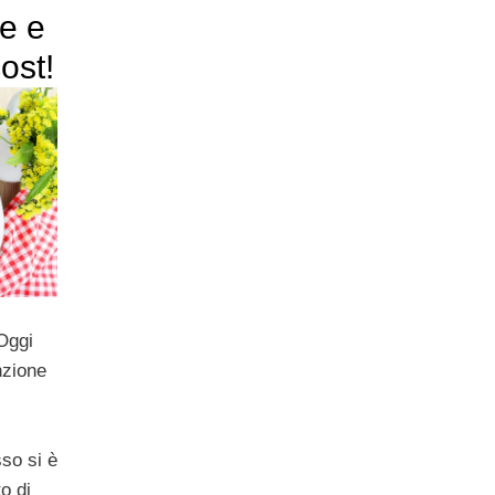
e e
cost!
Oggi
nzione
so si è
o di