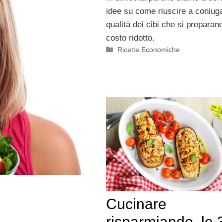
idee su come riuscire a coniug
qualità dei cibi che si preparan
costo ridotto.
Categorie
Ricette Economiche
Cucinare
risparmiando, le 