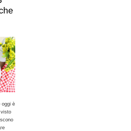
iche
 oggi è
 visto
escono
are