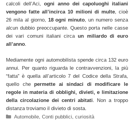
calcoli dell’Aci,
ogni anno dei capoluoghi italiani
vengono fatte all’incirca 10 milioni di multe
, cioè
26 mila al giorno,
18 ogni minuto
, un numero senza
alcun dubbio preoccupante. Questo porta nelle casse
dei vari comuni italiani circa
un miliardo di euro
all’anno
.
Mediamente ogni automobilista spende circa 132 euro
annui. Per quanto riguarda le contravvenzioni, la più
“fatta” è quella all’articolo 7 del Codice della Strafa,
quello che
permette ai sindaci di modificare le
regole in materia di obblighi, divieti, e limitazione
della circolazione dei centri abitati
. Non a troppo
distanza troviamo il divieto di sosta.
Categorie
Automobile
,
Conti pubblici
,
curiosità