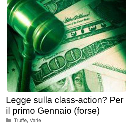
Legge sulla class-action? Per
il primo Gennaio (forse)
Categorie
Truffe
,
Varie