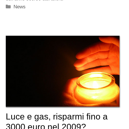
Categorie
News
Luce e gas, risparmi fino a
3000 euro nel 2009?