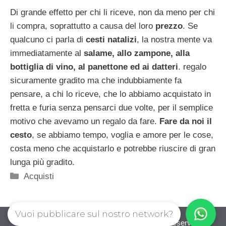
Di grande effetto per chi li riceve, non da meno per chi
li compra, soprattutto a causa del loro
prezzo
. Se
qualcuno ci parla di
cesti natalizi
, la nostra mente va
immediatamente al
salame, allo zampone, alla
bottiglia di vino, al panettone ed ai datteri
. regalo
sicuramente gradito ma che indubbiamente fa
pensare, a chi lo riceve, che lo abbiamo acquistato in
fretta e furia senza pensarci due volte, per il semplice
motivo che avevamo un regalo da fare.
Fare da noi il
cesto
, se abbiamo tempo, voglia e amore per le cose,
costa meno che acquistarlo e potrebbe riuscire di gran
lunga più gradito.
Categorie
Acquisti
Vuoi pubblicare sul nostro network?
guadagnorisparmiando.com © 2026. All right reserverd.