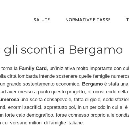
SALUTE
NORMATIVE E TASSE
T
 gli sconti a Bergamo
torna la
Family Card
, un’iniziativa molto importante con cui 
la città lombarda intende sostenere quelle famiglie numero
un grande sostentamento economico.
Bergamo
è stata una 
à ad aver messo a punto questo progetto, riconoscendo nella
numerosa
una scelta consapevole, fatta di gioie, soddisfazio
nti, enormi sacrifici, soprattutto poi, in un periodo in cui si è
un forte calo demografico, forse connesso proprio alle condiz
n cui versano milioni di famiglie italiane.