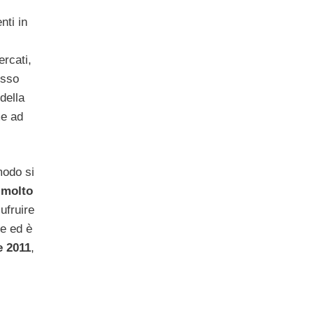
nti in
ercati,
esso
della
eme ad
 modo si
e molto
ufruire
e ed è
e 2011
,