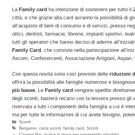
La
Family card
ha intenzione di sostenere per tutto il
città, e che grazie alla card avranno la possibilità di 
all’acquisto di beni di consumo e di servizi, presso ne
ottici, dentisti, farmacie, librerie, impianti sportivi, t
tutti gli operatori che hanno deciso di aderire all’iniz
Family Card
, che consiste nella partecipazione all’inizi
Ascom, Confesercenti, Associazione Artigiani, Aspan,
Con questa novità sono così previste delle
riduzioni 
offrirà la possibilità alle famiglie numerose e bisognos
più basse.
Le
Family card
vengono spedite direttamente
degli
sconti
, basterà recarsi con la tessera presso gli
riservata a tutti i componenti della famiglia a cui è int
ma per tutte le informazioni di cui avete bisogno, potete
Categorie
Sconti
Tag
Bergamo
,
carta sconti
,
family card
,
Sconti
Canone Rai, qual è la mora per pagamento ritardato