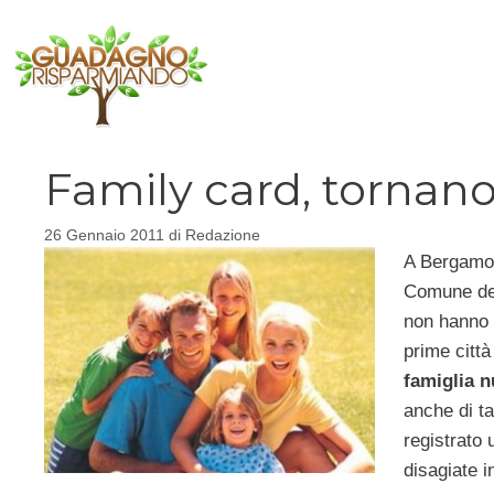
Vai
al
contenuto
Family card, tornano
26 Gennaio 2011
di
Redazione
A Bergamo 
Comune del
non hanno 
prime citt
famiglia 
anche di ta
registrato 
disagiate i