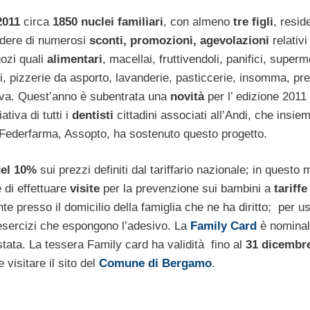
2011
circa
1850 nuclei familiari
, con almeno
tre figli
, reside
godere di numerosi
sconti, promozioni, agevolazioni
relativi
gozi quali
alimentari
, macellai, fruttivendoli, panifici, superm
eatri, pizzerie da asporto, lavanderie, pasticcerie, insomma, pr
iativa. Quest’anno è subentrata una
novità
per l’ edizione 2011 
ativa di tutti i
dentisti
cittadini associati all’Andi, che insi
 Federfarma, Assopto, ha sostenuto questo progetto.
del 10%
sui prezzi definiti dal tariffario nazionale; in questo
e di effettuare
visite
per la prevenzione sui bambini a
tariff
 presso il domicilio della famiglia che ne ha diritto; per us
 esercizi che espongono l’adesivo. La
Family Card
è nominal
estata. La tessera Family card ha validità fino al
31 dicembr
 visitare il sito del
Comune di Bergamo
.