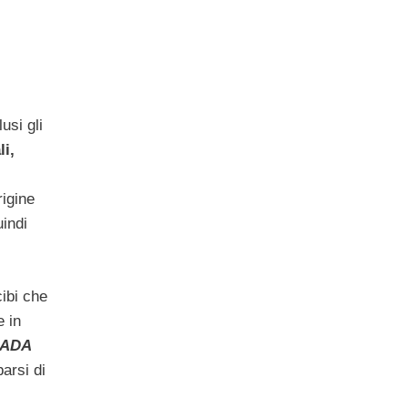
usi gli
li,
i
rigine
uindi
cibi che
e in
ADA
arsi di