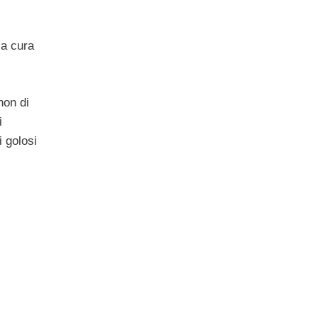
 a cura
non di
i
i golosi