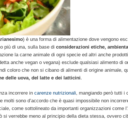
arianesimo
) è una forma di alimentazione dove vengono escl
no più di una, sulla base di
considerazioni etiche, ambienta
azione la carne animale di ogni specie ed altri anche prodott
(detta anche vegan o vegana) esclude qualsiasi alimento di o
di coloro che non si cibano di alimenti di origine animale, q
 delle uova, del latte e dei latticini
.
nza incorrere in
carenze nutrizionali
, mangiando però tutti i 
ce molti sono d’accordo che è quasi impossibile non incorrer
ciale, come sottolineato da importanti organizzazioni come l’
 si verrebbe meno al principio della dieta stessa, ovvero cib