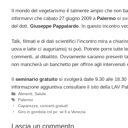
Il mondo del vegetarismo é talmente ampio che non ba
informarvi che cabato 27 giugno 2009 a
Palermo
si sv
del dott.
Giuseppe Pappalardo
. In questo incontro ve
Talk, filmati e di dati scientifici l’incontro mira a chi
uova e latte ci auguriamo) si può. Potrete porre tutte 
commenti, al dibattito. Ovviamente saranno presenti tan
non mancherà un banchetto per offrire agli intervenuti
Il
seminario gratuito
si svolgerà dalle 9.30 alle 18.30
informazione aggiuntiva consultare il sito della LAV Pa
Categorie
Alimenti
,
Salute
Tag
Palermo
Caparezza, concerti gratuiti
Giro in gondola col pc: wi fi a Venezia
Lascia un commento