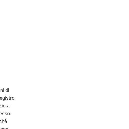
ni di
egistro
zie a
tesso.
 chè