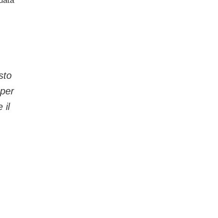
uata
sto
 per
 il