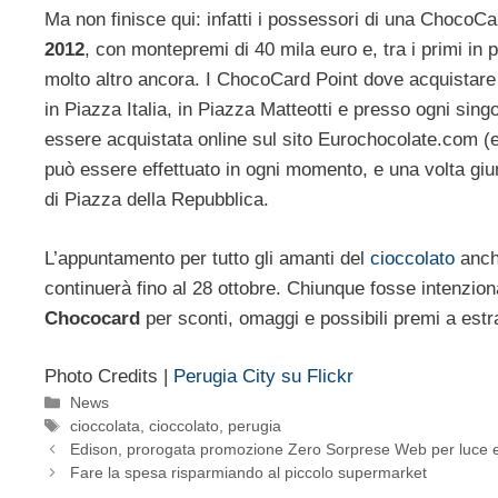
Ma non finisce qui: infatti i possessori di una ChocoC
2012
, con montepremi di 40 mila euro e, tra i primi in
molto altro ancora. I ChocoCard Point dove acquistare 
in Piazza Italia, in Piazza Matteotti e presso ogni si
essere acquistata online sul sito Eurochocolate.com (e
può essere effettuato in ogni momento, e una volta giun
di Piazza della Repubblica.
L’appuntamento per tutto gli amanti del
cioccolato
anch
continuerà fino al 28 ottobre. Chiunque fosse intenzion
Chococard
per sconti, omaggi e possibili premi a estr
Photo Credits |
Perugia City su Flickr
Categorie
News
Tag
cioccolata
,
cioccolato
,
perugia
Edison, prorogata promozione Zero Sorprese Web per luce 
Fare la spesa risparmiando al piccolo supermarket