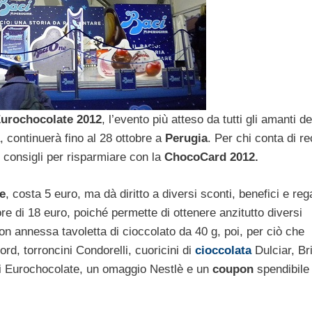
urochocolate 2012
, l’evento più atteso da tutti gli amanti de
a, continuerà fino al 28 ottobre a
Perugia
. Per chi conta di re
i consigli per risparmiare con la
ChocoCard 2012.
e
, costa 5 euro, ma dà diritto a diversi sconti, benefici e rega
re di 18 euro, poiché permette di ottenere anzitutto diversi
on annessa tavoletta di cioccolato da 40 g, poi, per ciò che
d, torroncini Condorelli, cuoricini di
cioccolata
Dulciar, Br
di Eurochocolate, un omaggio Nestlè e un
coupon
spendibile