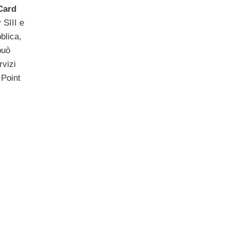
Card
 SIII e
blica,
può
rvizi
Point