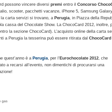
ard possono vincere diversi
premi
entro il
Concorso Choco
 palio, scooter, pacchetti vacanze, iPhone 5, Samsung Galaxy
la carta servizi si trovano, a
Perugia
, in Piazza della Repub
ngola cassa del Chocolate Show. La ChocoCard 2012, inoltre, 
ntro la sezione ChocoCard). L’acquisto online della carta se
ti a Perugia la tesserina può essere ritirata dal
ChocoCard
e quest’anno è a
Perugia
, per l’
Eurochocolate 2012
, che
ato a recarsi all’evento, non dimentichi di procurarsi una
azione!
e gas