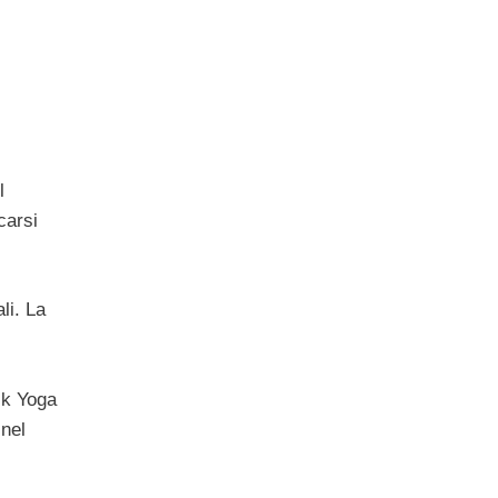
l
carsi
li. La
ik Yoga
 nel