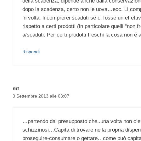
della scadenza, dipende anche dalla conservazion
dopo la scadenza, certo non le uova…ecc. Li compr
in volta, li comprerei scaduti se ci fosse un effett
rispetto a certi prodotti (in particolare quelli “no
a/scaduti. Per certi prodotti freschi la cosa non é a
Rispondi
mt
3 Settembre 2013 alle 03:07
…partendo dal presupposto che..una volta non c’e
schizzinosi…Capita di trovare nella propria dispensa
proseguire-consumare o gettare…come può capitare