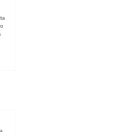
lta
to
a
ta