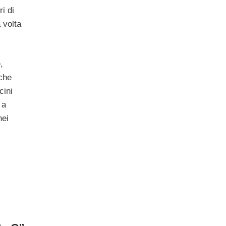
i di
 volta
,
 che
cini
 a
nei