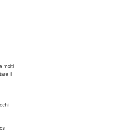
e molti
are il
ochi
gos