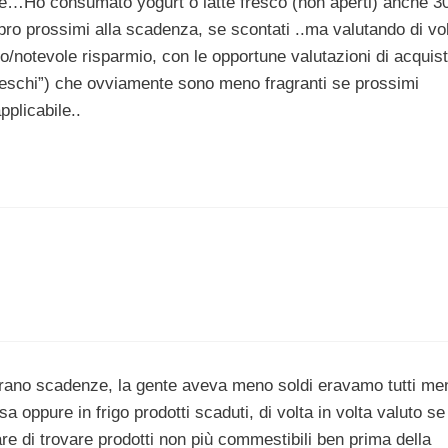
e…Ho consumato yogurt o latte fresco (non aperti) anche 3
o prossimi alla scadenza, se scontati ..ma valutando di vo
ivo/notevole risparmio, con le opportune valutazioni di acquis
n freschi”) che ovviamente sono meno fragranti se prossimi
pplicabile..
rano scadenze, la gente aveva meno soldi eravamo tutti me
 oppure in frigo prodotti scaduti, di volta in volta valuto se
 di trovare prodotti non più commestibili ben prima della