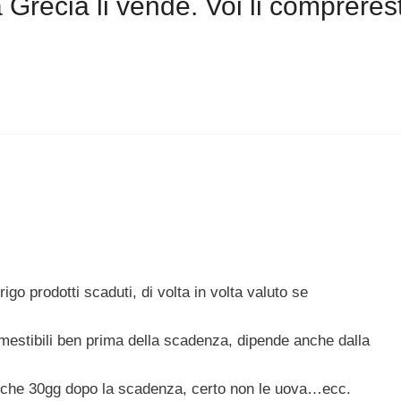
 Grecia li vende. Voi li compreres
igo prodotti scaduti, di volta in volta valuto se
mestibili ben prima della scadenza, dipende anche dalla
anche 30gg dopo la scadenza, certo non le uova…ecc.