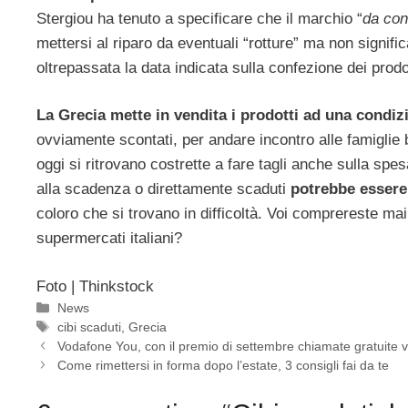
Stergiou ha tenuto a specificare che il marchio “
da con
mettersi al riparo da eventuali “rotture” ma non signi
oltrepassata la data indicata sulla confezione dei prodot
La Grecia mette in vendita i prodotti ad una condiz
ovviamente scontati, per andare incontro alle famiglie 
oggi si ritrovano costrette a fare tagli anche sulla spes
alla scadenza o direttamente scaduti
potrebbe essere
coloro che si trovano in difficoltà. Voi comprereste mai
supermercati italiani?
Foto | Thinkstock
Categorie
News
Tag
cibi scaduti
,
Grecia
Vodafone You, con il premio di settembre chiamate gratuite ve
Come rimettersi in forma dopo l’estate, 3 consigli fai da te