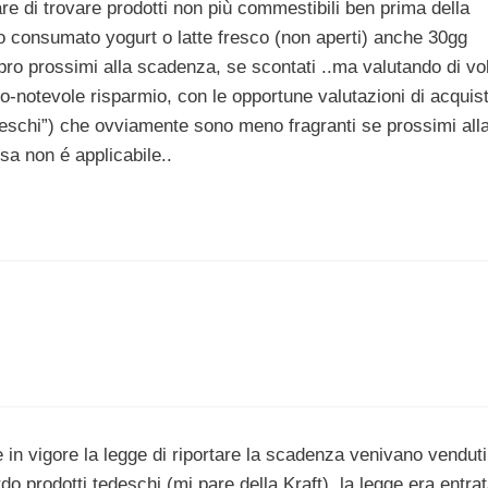
 di trovare prodotti non più commestibili ben prima della
consumato yogurt o latte fresco (non aperti) anche 30gg
o prossimi alla scadenza, se scontati ..ma valutando di vo
ivo-notevole risparmio, con le opportune valutazioni di acquis
n freschi”) che ovviamente sono meno fragranti se prossimi all
sa non é applicabile..
 in vigore la legge di riportare la scadenza venivano venduti
rdo prodotti tedeschi (mi pare della Kraft), la legge era entra