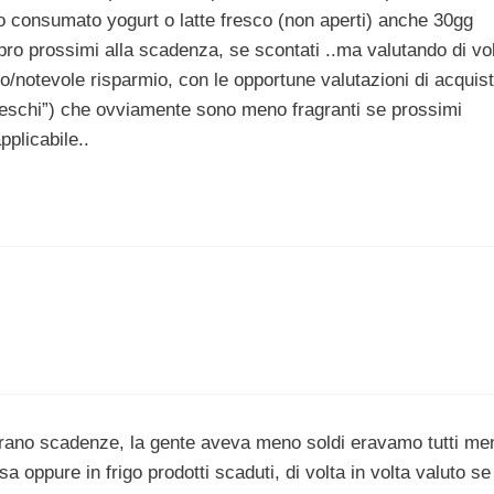
consumato yogurt o latte fresco (non aperti) anche 30gg
o prossimi alla scadenza, se scontati ..ma valutando di vo
ivo/notevole risparmio, con le opportune valutazioni di acquis
n freschi”) che ovviamente sono meno fragranti se prossimi
pplicabile..
rano scadenze, la gente aveva meno soldi eravamo tutti me
 oppure in frigo prodotti scaduti, di volta in volta valuto se