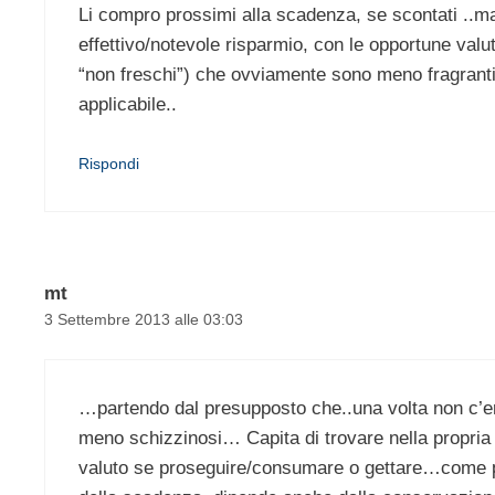
Li compro prossimi alla scadenza, se scontati ..ma 
effettivo/notevole risparmio, con le opportune valuta
“non freschi”) che ovviamente sono meno fragranti 
applicabile..
Rispondi
mt
3 Settembre 2013 alle 03:03
…partendo dal presupposto che..una volta non c’e
meno schizzinosi… Capita di trovare nella propria d
valuto se proseguire/consumare o gettare…come pu