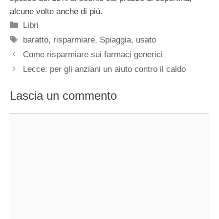
alcune volte anche di più.
Categorie
Libri
Tag
baratto
,
risparmiare
,
Spiaggia
,
usato
Come risparmiare sui farmaci generici
Lecce: per gli anziani un aiuto contro il caldo
Lascia un commento
Commento