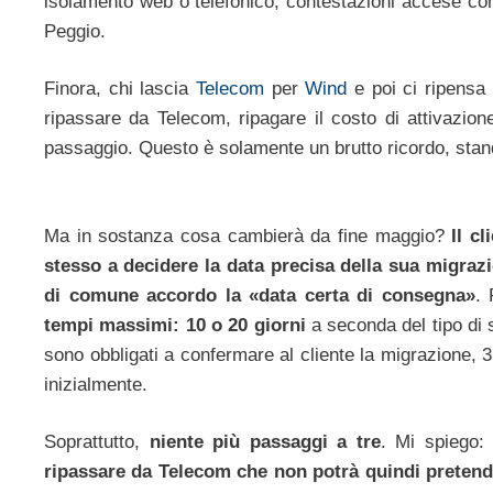
isolamento web o telefonico, contestazioni accese con 
Peggio.
Finora, chi lascia
Telecom
per
Wind
e poi ci ripensa
ripassare da Telecom, ripagare il costo di attivazion
passaggio. Questo è solamente un brutto ricordo, stand
Ma in sostanza cosa cambierà da fine maggio?
Il cl
stesso a decidere la data precisa della sua migraz
di comune accordo la «data certa di consegna»
. 
tempi massimi: 10 o 20 giorni
a seconda del tipo di s
sono obbligati a confermare al cliente la migrazione, 
inizialmente.
Soprattutto,
niente più passaggi a tre
. Mi spiego
ripassare da Telecom che non potrà quindi pretend