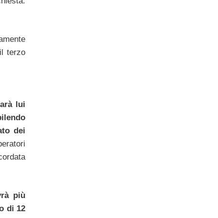
hiesta.
iamente
l terzo
arà lui
bilendo
ato dei
peratori
cordata
rà più
o di 12