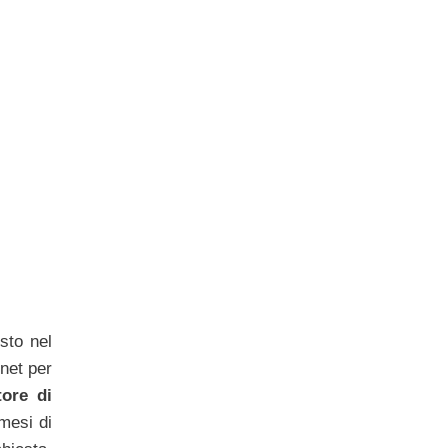
sto nel
net per
tore di
mesi di