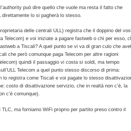
’authority può dire quello che vuole ma resta il fatto che
 direttamente lo si pagherà lo stesso.
oprietaria delle centrali ULL) registra che il doppino del vos
 Telecom) e voi iniziate a pagare fastweb o chi per esso, c
stweb a Tiscali? A quel punto se vi va di gran culo che ave
scali che però comunque paga Telecom per altre ragioni
Telecom) quindi il passaggio vi costa si soldi, ma tempo
sull’ULL Telecom a quel punto stesso discorso di prima:
 lo registra come Tiscali e voi pagate lo stesso disattivazio
e: costo di disattivazione servizio, che in realtà non c’è, la
non c’è comunque).
TLC, ma forniamo WiFi proprio per partito preso contro il