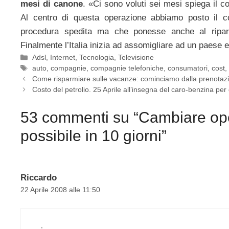
mesi di canone
. «Ci sono voluti sei mesi spiega il c
Al centro di questa operazione abbiamo posto il c
procedura spedita ma che ponesse anche al riparo 
Finalmente l’Italia inizia ad assomigliare ad un paese 
Categorie
Adsl
,
Internet
,
Tecnologia
,
Televisione
Tag
auto
,
compagnie
,
compagnie telefoniche
,
consumatori
,
cost
Come risparmiare sulle vacanze: cominciamo dalla prenotaz
Costo del petrolio. 25 Aprile all’insegna del caro-benzina per gl
53 commenti su “Cambiare ope
possibile in 10 giorni”
Riccardo
22 Aprile 2008 alle 11:50