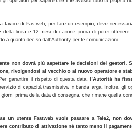
gli operatori per sapere che fine avesse fatto la propria ric
 a favore di Fastweb, per fare un esempio, deve necessar
e della linea e 12 mesi di canone prima di poter ottenere i
o a quanto deciso dall’Authority per le comunicazioni.
iente non dovrà più aspettare le decisioni dei gestori. S
ione, rivolgendosi al vecchio o al nuovo operatore e sta
Per garantire il rispetto di questa data,
l’Autorità ha fiss
ervizio di capacità trasmissiva in banda larga. Inoltre, gli o
3 giorni prima della data di consegna, che rimane quella con
:
se un utente Fastweb vuole passare a Tele2, non dov
ere contributo di attivazione né tanto meno il pagament