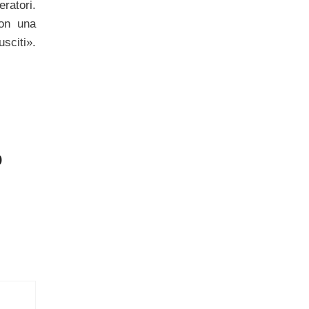
ratori.
con una
sciti».
o