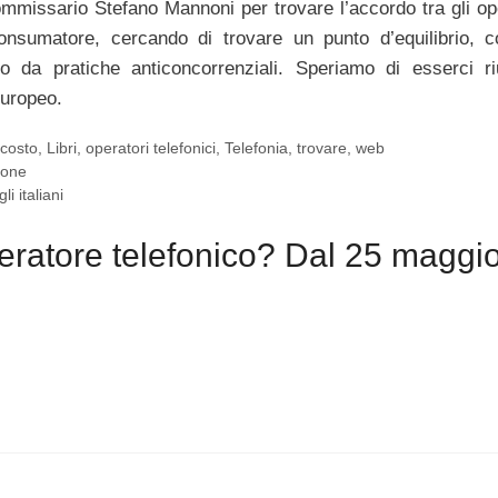
ommissario Stefano Mannoni per trovare l’accordo tra gli ope
onsumatore, cercando di trovare un punto d’equilibrio, 
da pratiche anticoncorrenziali. Speriamo di esserci riu
europeo.
,
costo
,
Libri
,
operatori telefonici
,
Telefonia
,
trovare
,
web
ione
i italiani
ratore telefonico? Dal 25 maggi