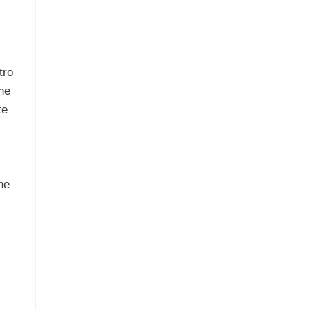
tro
he
te
ne