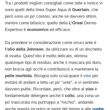
Tra i prodotti migliori consigliati come latte e tonico vi
sono quelli della linea Super Aqua di
Guerlain
, che
però sono un po’ costosi, anche se davvero ottimi,
mentre come bifasico, quello della
L’Oreal
Dermo
Expertise è
economico
ed efficace.
Da prendere in considerazione come struccante è
l’olio della Johnson
, da utilizzare su di un dischetto
di ovatta. Quest’olio è molto delicato, elimina
qualunque tipo di residuo, anche il mascara più duro,
non brucia agli occhi e contribuisce a mantenere la
pelle morbida
. Bisogna solo sciacquare il
viso
per
evitare di andare a letto un po’ “unte”, e vi sentirete
davvero pulite. Ricordate, però, che oltre al
viso
è
fondamentale detergere anche il
collo
, una zona un
po’ trascurata ma purtroppo a “rischio”, andando
anche questa incontro ai segni del tempo e alle
rughe
.