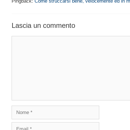
Pingback:
Come struccarsi bene, velocemente ed in
Lascia un commento
Commento
Nome
Email