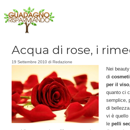
Vai
al
contenuto
Acqua di rose, i rimed
19 Settembre 2010
di
Redazione
Nei beauty
di
cosmeti
per il viso
quanto ci 
semplice, p
di bellezza.
vi è quello
le
pelli se