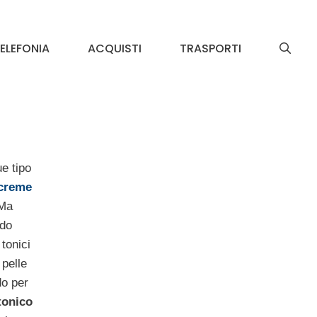
ELEFONIA
ACQUISTI
TRASPORTI
e tipo
creme
 Ma
odo
tonici
 pelle
do per
tonico