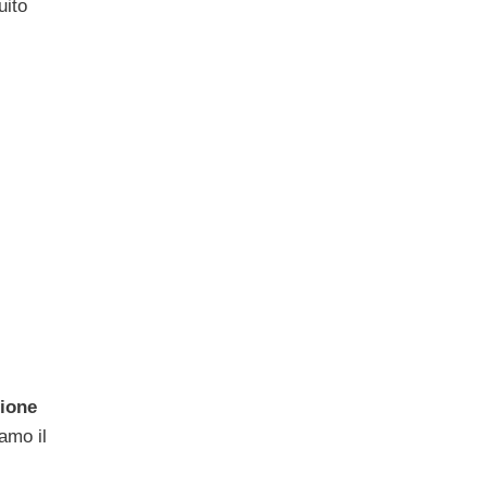
uito
sione
iamo il