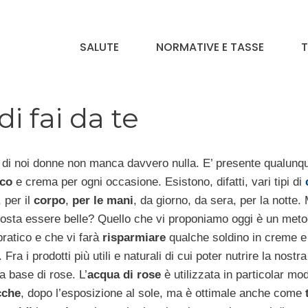
SALUTE
NORMATIVE E TASSE
T
i fai da te
 di noi donne non manca davvero nulla. E’ presente qualunqu
co
e crema per ogni occasione. Esistono, difatti, vari tipi di
, per il
corpo
,
per le mani
, da giorno, da sera, per la notte.
costa essere belle? Quello che vi proponiamo oggi è un met
ratico e che vi farà
risparmiare
qualche soldino in creme e 
 Fra i prodotti più utili e naturali di cui poter nutrire la nostra
 a base di rose. L’
acqua di rose
è utilizzata in particolar mo
cche
, dopo l’esposizione al sole, ma è ottimale anche come