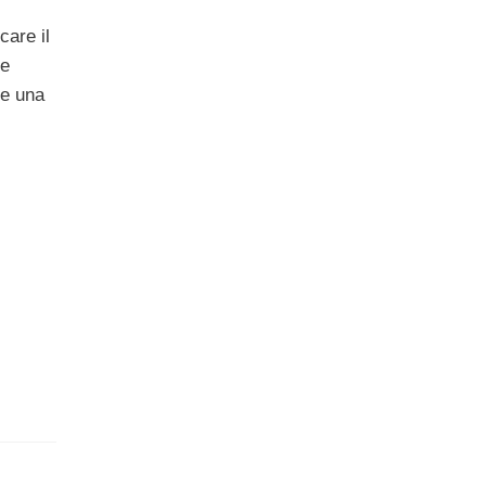
care il
se
de una