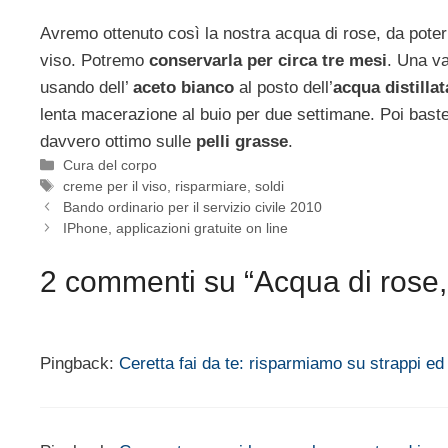
Avremo ottenuto così la nostra acqua di rose, da poter a
viso. Potremo
conservarla per circa tre mesi
. Una va
usando dell’
aceto bianco
al posto dell’
acqua distillat
lenta macerazione al buio per due settimane. Poi baster
davvero ottimo sulle
pelli grasse
.
Categorie
Cura del corpo
Tag
creme per il viso
,
risparmiare
,
soldi
Bando ordinario per il servizio civile 2010
IPhone, applicazioni gratuite on line
2 commenti su “Acqua di rose, i
Pingback:
Ceretta fai da te: risparmiamo su strappi e