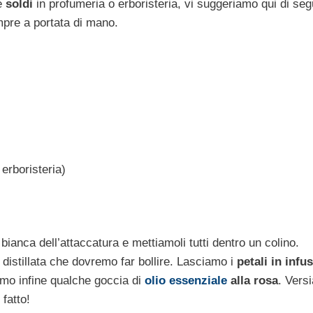
re
soldi
in profumeria o erboristeria, vi suggeriamo qui di seg
mpre a portata di mano.
erboristeria)
 bianca dell’attaccatura e mettiamoli tutti dentro un colino.
distillata che dovremo far bollire. Lasciamo i
petali in infu
amo infine qualche goccia di
olio essenziale
alla rosa
. Vers
 fatto!