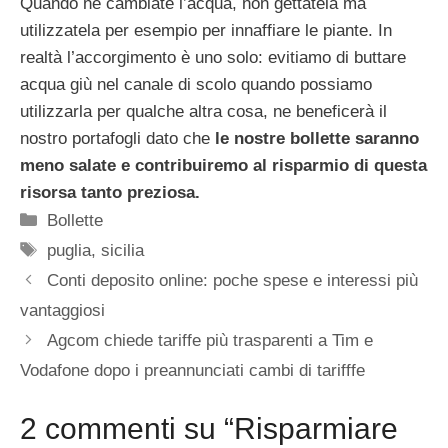
Quando ne cambiate l’acqua, non gettatela ma
utilizzatela per esempio per innaffiare le piante. In
realtà l’accorgimento è uno solo: evitiamo di buttare
acqua giù nel canale di scolo quando possiamo
utilizzarla per qualche altra cosa, ne beneficerà il
nostro portafogli dato che
le nostre bollette saranno
meno salate e contribuiremo al risparmio di questa
risorsa tanto preziosa.
Categorie
Bollette
Tag
puglia
,
sicilia
Conti deposito online: poche spese e interessi più
vantaggiosi
Agcom chiede tariffe più trasparenti a Tim e
Vodafone dopo i preannunciati cambi di tarifffe
2 commenti su “Risparmiare