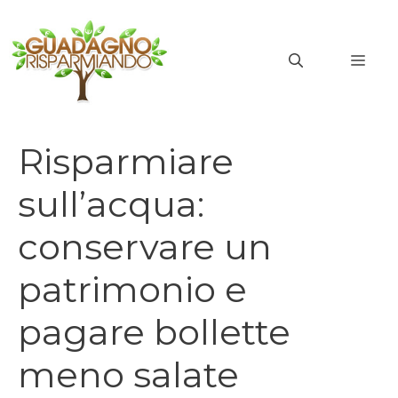
Vai
al
MEN
contenuto
Risparmiare
sull’acqua:
conservare un
patrimonio e
pagare bollette
meno salate