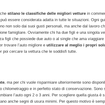
i che
stilano le classifiche delle migliori vetture
in commerc
e può essere considerata adatta in tutte le situazioni. Ogni gu
dono non solo dai suoi gusti personali, ma anche dal lavoro c
ione famigliare. Ovviamente chi ha due figli e una singola ve
za figli che possiede due auto o al single che ama viaggiare 
er trovare l’auto migliore e
utilizzare al meglio i propri sol
 poi cercare la vettura che le soddisfi tutte.
nte
, ma per chi vuole risparmiare ulteriormente sono disponibi
 chilometraggio e in perfetto stato di conservazione. Sono
 cambiare l’auto ogni 2 o 3 anni. Per scegliere quella giusta è
ndano anche segni di usura minimi. Per questo motivo è semp