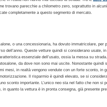
ne trovano parecchie a chilometro zero, soprattutto in alcuni
cate
completamente
a questo segmento di mercato
.
alone, o una concessionaria, ha dovuto immatricolare, per p
orso dell’anno. Queste vetture quindi si considerano usate, i
ratteristica essenziale dell’usato, ossia la messa su strada.
autosalone, da dove non sono mai uscite. Nonostante quindi 
simi mesi, in realtà vengono vendute con un forte sconto, in 
motorizzazione. Il risparmio è quindi elevato, se si consider
uno sconto importante. L’unico neo sta nel fatto che non si p
ne, in quanto la vettura è in pronta consegna, già presente pr