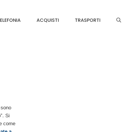
ELEFONIA
ACQUISTI
TRASPORTI
 sono
”. Si
te come
ate a