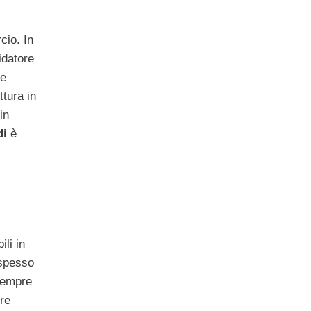
io. In
idatore
he
ttura in
in
di
è
li in
 spesso
 sempre
re