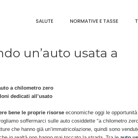
SALUTE
NORMATIVE E TASSE
T
ndo un’auto usata a
uto a chilometro zero
loni dedicati all’usato
re bene le proprie risorse
economiche oggi le opportunità
ogliamo soffermarci sulle auto cosiddette “a chilometro zero
vetture che hanno già un’immatricolazione, quindi sono vendu
he in realtà non hanno mai toccato la strada. Tra le
auto us