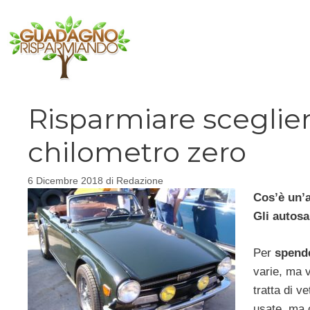
Vai
al
contenuto
Risparmiare sceglie
chilometro zero
6 Dicembre 2018
di
Redazione
Cos’è un’a
Gli autosa
Per
spende
varie, ma v
tratta di 
usate, ma c