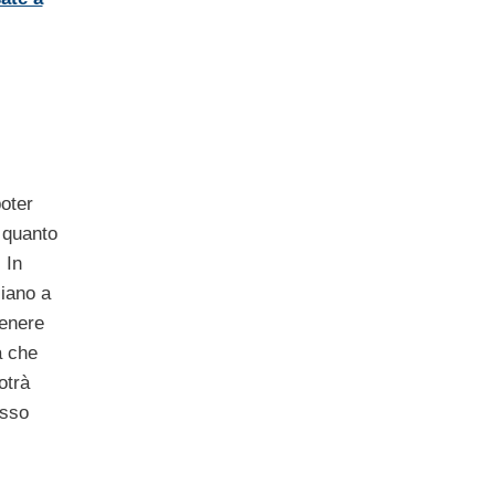
oter
n quanto
 In
siano a
genere
a che
otrà
esso