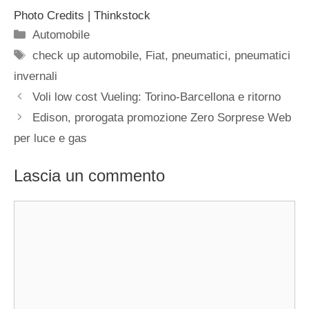
Photo Credits | Thinkstock
Categorie
Automobile
Tag
check up automobile
,
Fiat
,
pneumatici
,
pneumatici
invernali
Voli low cost Vueling: Torino-Barcellona e ritorno
Edison, prorogata promozione Zero Sorprese Web
per luce e gas
Lascia un commento
Commento