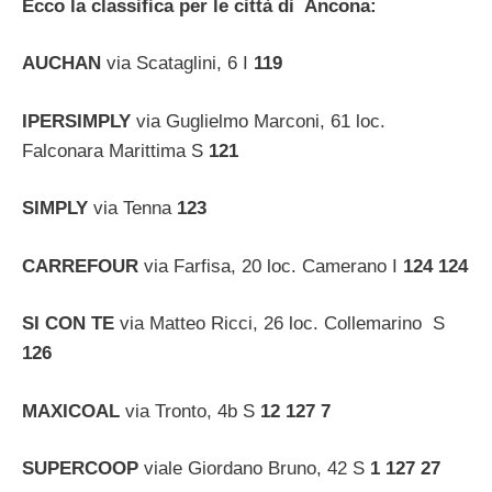
E
cco la classifica per le città di Ancona:
AUCHAN
via Scataglini, 6 I
119
IPERSIMPLY
via Guglielmo Marconi, 61 loc.
Falconara Marittima S
121
SIMPLY
via Tenna
123
CARREFOUR
via Farfisa, 20 loc. Camerano I
124
124
SI CON TE
via Matteo Ricci, 26 loc. Collemarino S
126
MAXICOAL
via Tronto, 4b S
12
127
7
SUPERCOOP
viale Giordano Bruno, 42 S
1
127
27