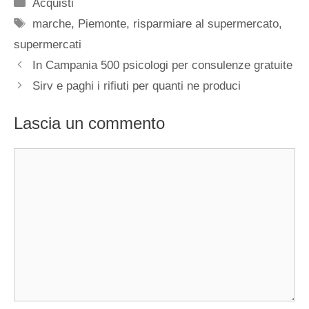
Categorie
Acquisti
Tag
marche
,
Piemonte
,
risparmiare al supermercato
,
supermercati
In Campania 500 psicologi per consulenze gratuite
Sirv e paghi i rifiuti per quanti ne produci
Lascia un commento
Commento