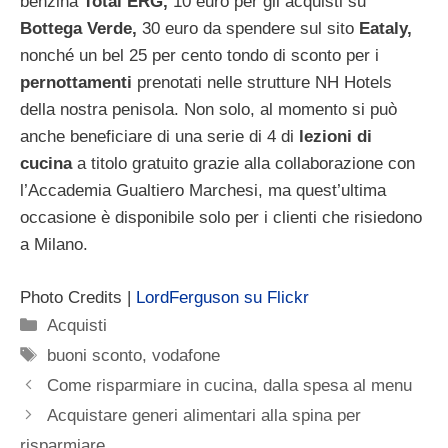
benzina
Total ERG,
10 euro per gli acquisti su
Bottega Verde,
30 euro da spendere sul sito
Eataly,
nonché un bel 25 per cento tondo di sconto per i
pernottamenti
prenotati nelle strutture NH Hotels
della nostra penisola. Non solo, al momento si può
anche beneficiare di una serie di 4 di
lezioni di
cucina
a titolo gratuito grazie alla collaborazione con
l’Accademia Gualtiero Marchesi, ma quest’ultima
occasione è disponibile solo per i clienti che risiedono
a Milano.
Photo Credits |
LordFerguson su Flickr
Categorie
Acquisti
Tag
buoni sconto
,
vodafone
Come risparmiare in cucina, dalla spesa al menu
Acquistare generi alimentari alla spina per
risparmiare