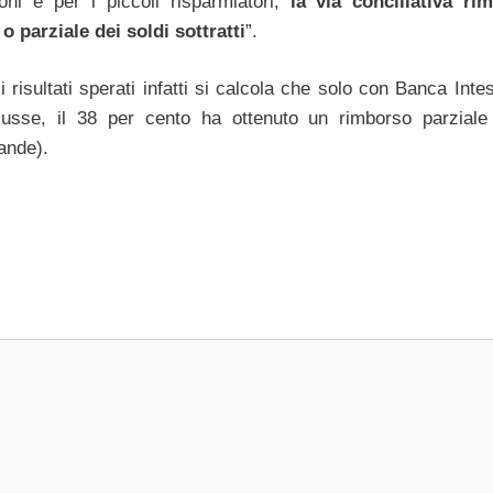
ioni e per i piccoli risparmiatori,
la via conciliativa ri
o parziale dei soldi sottratti
”.
 risultati sperati infatti si calcola che solo con Banca Inte
usse, il 38 per cento ha ottenuto un rimborso parziale
ande).