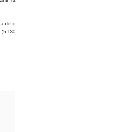
mane la
sa delle
 (5.130