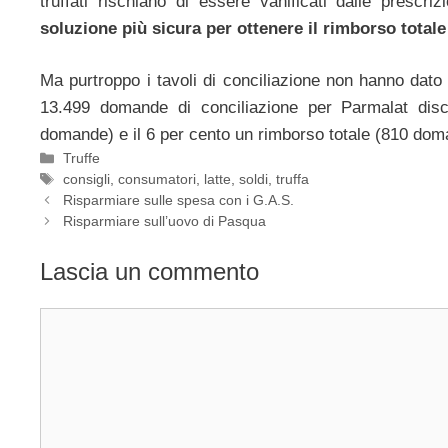
truffati rischiano di essere vanificati dalle prescriz
soluzione più sicura per ottenere il rimborso totale 
Ma purtroppo i tavoli di conciliazione non hanno dato i
13.499 domande di conciliazione per Parmalat disc
domande) e il 6 per cento un rimborso totale (810 dom
Categorie
Truffe
Tag
consigli
,
consumatori
,
latte
,
soldi
,
truffa
Risparmiare sulle spesa con i G.A.S.
Risparmiare sull’uovo di Pasqua
Lascia un commento
Commento