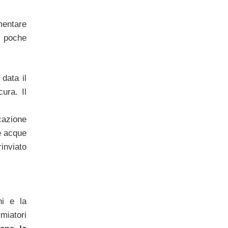
mentare
n poche
 data il
ura. Il
icazione
le acque
inviato
ni e la
rmiatori