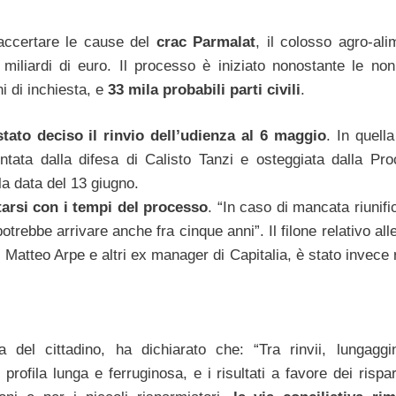
accertare le cause del
crac Parmalat
, il colosso agro-ali
miliardi di euro. Il processo è iniziato nonostante le no
oni di inchiesta, e
33 mila probabili parti civili
.
tato deciso il rinvio dell’udienza al 6 maggio
. In quella
entata dalla difesa di Calisto Tanzi e osteggiata dalla Proc
a data del 13 giugno.
tarsi con i tempi del processo
. “In caso di mancata riunif
otrebbe arrivare anche fra cinque anni”. Il filone relativo al
Matteo Arpe e altri ex manager di Capitalia, è stato invece r
 del cittadino, ha dichiarato che: “Tra rinvii, lungaggi
profila lunga e ferruginosa, e i risultati a favore dei rispa