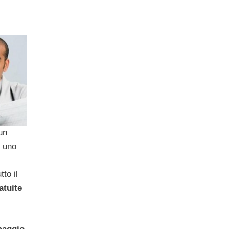
un
n uno
tto il
atuite