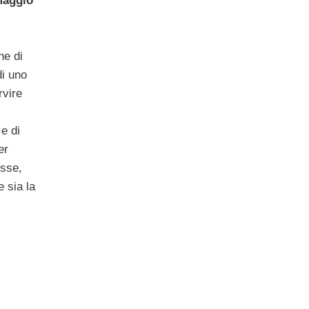
maggio
ne di
di uno
rvire
e di
er
esse,
 sia la