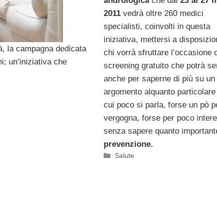
andrologica
che dal
23 al 27 
2011
vedrà oltre 260 medici
specialisti, coinvolti in questa
iniziativa, mettersi a disposizio
pà, la campagna dedicata
chi vorrà sfruttare l’occasione 
ni; un’iniziativa che
screening gratuito che potrà se
anche per saperne di più su un
argomento alquanto particolare 
cui poco si parla, forse un pò p
vergogna, forse per poco inter
senza sapere quanto importante
prevenzione.
Categorie
Salute