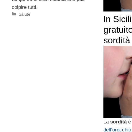
colpire tutti.
Categorie
Salute
In Sici
gratuit
sordità
La
sordità
è
dell’orecchio