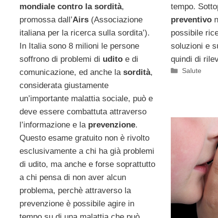
mondiale contro la sordità
,
tempo. Sotto
promossa dall’
Airs
(Associazione
preventivo
n
italiana per la ricerca sulla sordita’).
possibile ric
In Italia sono 8 milioni le persone
soluzioni e s
soffrono di problemi di
udito
e di
quindi di ril
Categorie
Salute
comunicazione, ed anche la
sordità
,
considerata giustamente
un’importante malattia sociale, può e
deve essere combattuta attraverso
l’informazione e la
prevenzione
.
Questo esame gratuito non è rivolto
esclusivamente a chi ha già problemi
di udito, ma anche e forse soprattutto
a chi pensa di non aver alcun
problema, perchè attraverso la
prevenzione è possibile agire in
tempo su di una malattia che può