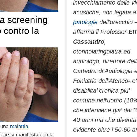
invecchiamento delle vi
acustiche, non legata a
lia screening
patologie
dell’orecchio 
o contro la
afferma il Professor
Et
Cassandro
,
otorinolaringoiatra ed
audiologo, direttore del
Cattedra di Audiologia 
Foniatria dell’Ateneo- e’
disabilita’ cronica piu’
comune nell’uomo (10
che interviene gia’ dai 
40 anni ma che diventa
 una
malattia
evidente oltre i 50-60 a
che si manifesta con la