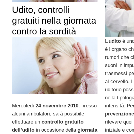
Udito, controlli
gratuiti nella giornata
contro la sordità
L’
udito
è uno
é l’organo ch
rumori che c
suoni in impu
trasmessi pe
al cervello. I
uditorio pos
nella tipolog
Mercoledì
24 novembre 2010
, presso
intensità. Pe
alcuni ambulatori, sarà possibile
prevenzione
effettuare un
controllo gratuito
rilevare quei 
dell’udito
in occasione della
giornata
iniziale e co