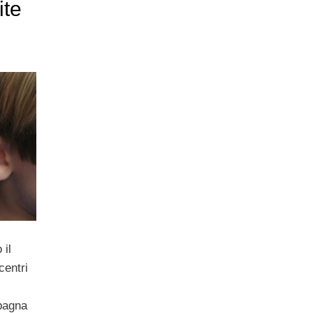
ite
 il
centri
pagna