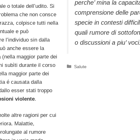
perche’ mina la capacita
le o totale dell’udito. Si
comprensione delle par
 problema che non consce
specie in contesti difficil
azza, colpisce tutti nella
ntuale e può
quali rumore di sottofo
 l’individuo sin dalla
o discussioni a piu’ voci
uò anche essere la
(nella maggior parte dei
mi subìti durante il corso
Categorie
Salute
ella maggior parte dei
tia é causata dalla
allo esser stati troppo
osioni violente
.
lte altre ragioni per cui
eriora. Malattie,
prolungate al rumore