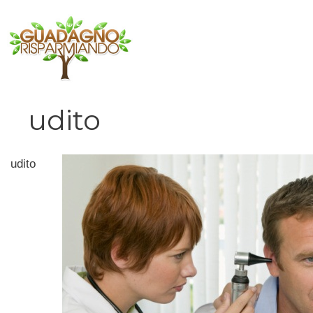
Vai
al
contenuto
udito
udito