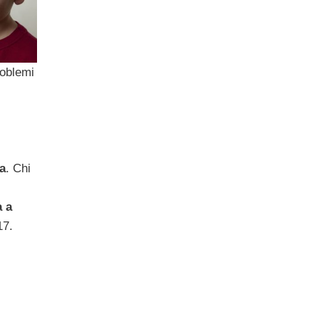
oblemi
a
. Chi
a a
17.