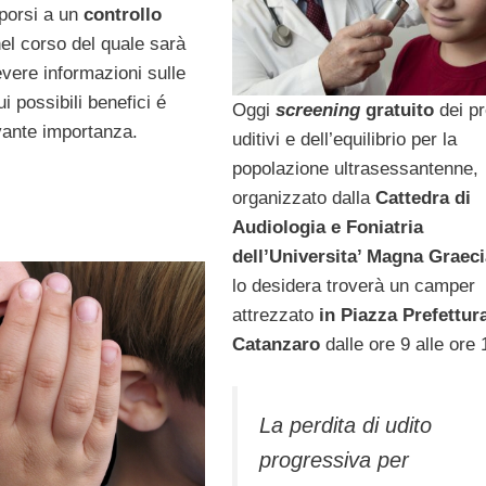
porsi a un
controllo
el corso del quale sarà
evere informazioni sulle
ui possibili benefici é
Oggi
screening
gratuito
dei pr
evante importanza.
uditivi e dell’equilibrio per la
popolazione ultrasessantenne,
organizzato dalla
Cattedra di
Audiologia e Foniatria
dell’Universita’ Magna Graeci
lo desidera troverà un camper
attrezzato
in Piazza Prefettur
Catanzaro
dalle ore 9 alle ore 
La perdita di udito
progressiva per