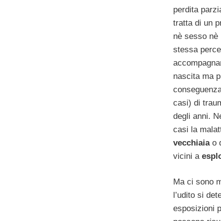
perdita parzia
tratta di un
nè sesso nè r
stessa perce
accompagnare
nascita ma p
conseguenza 
casi) di trau
degli anni. N
casi la malat
vecchiaia
o d
vicini a
espl
Ma ci sono mo
l’udito si det
esposizioni 