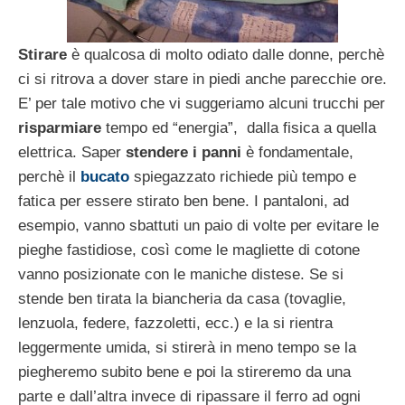
Stirare
è qualcosa di molto odiato dalle donne, perchè
ci si ritrova a dover stare in piedi anche parecchie ore.
E’ per tale motivo che vi suggeriamo alcuni trucchi per
risparmiare
tempo ed “energia”, dalla fisica a quella
elettrica. Saper
stendere i panni
è fondamentale,
perchè il
bucato
spiegazzato richiede più tempo e
fatica per essere stirato ben bene. I pantaloni, ad
esempio, vanno sbattuti un paio di volte per evitare le
pieghe fastidiose, così come le magliette di cotone
vanno posizionate con le maniche distese. Se si
stende ben tirata la biancheria da casa (tovaglie,
lenzuola, federe, fazzoletti, ecc.) e la si rientra
leggermente umida, si stirerà in meno tempo se la
piegheremo subito bene e poi la stireremo da una
parte e dall’altra invece di ripassare il ferro ad ogni