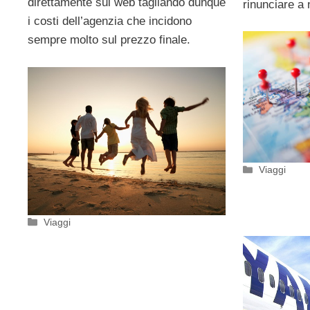
direttamente sul web tagliando dunque
rinunciare a 
i costi dell’agenzia che incidono
sempre molto sul prezzo finale.
Categorie
Viaggi
Categorie
Viaggi