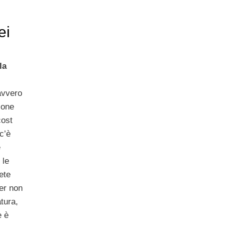
ei
la
avvero
ione
cost
c’è
e
 le
ete
er non
tura,
e è