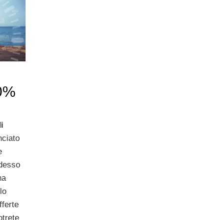
70%
i
nciato
e
adesso
na
lo
fferte
otrete