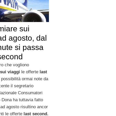
miare sui
ad agosto, dal
nute si passa
 second
oro che vogliono
sui viaggi
le offerte
last
possibilità ormai note da
ente il segretario
Nazionale Consumatori
 Dona ha tuttavia fatto
ad agosto risultino ancor
ti le offerte
last second.