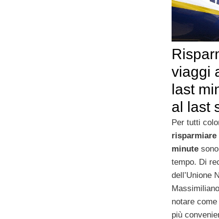
Rispar
viaggi 
last mi
al last
Per tutti col
risparmiare 
minute
sono 
tempo. Di rec
dell’Unione 
Massimiliano
notare come 
più convenien