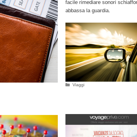
facile rimediare sonori schiaffo
abbassa la guardia.
Categorie
Viaggi