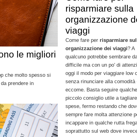
risparmiare sulla
organizzazione d
viaggi
Come fare per
risparmiare sul
organizzazione dei viaggi
? A
ono le migliori
qualcuno potrebbe sembrare d
difficile ma con un po’ di attenz
oggi il modo per viaggiare low 
pp che molto spesso si
senza rinunciare alla comodità 
i da prendere in
eccome. Basta seguire qualch
piccolo consiglio utile a tagliare
spese, fermo restando che dov
sempre fare molta attenzione p
incappare in qualche rutta frega
soprattutto sul web dove invec