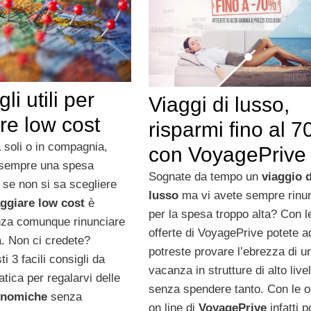
li utili per
Viaggi di lusso,
re low cost
risparmi fino al 
 soli o in compagnia,
con VoyagePrive
 sempre una spesa
Sognate da tempo un
viaggio d
a se non si sa scegliere
lusso
ma vi avete sempre rinu
ggiare low cost
è
per la spesa troppo alta? Con l
nza comunque rinunciare
offerte di VoyagePrive potete 
à. Non ci credete?
potreste provare l’ebrezza di u
i 3 facili consigli da
vacanza in strutture di alto livel
atica per regalarvi delle
senza spendere tanto. Con le o
onomiche
senza
on line di
VoyagePrive
infatti p