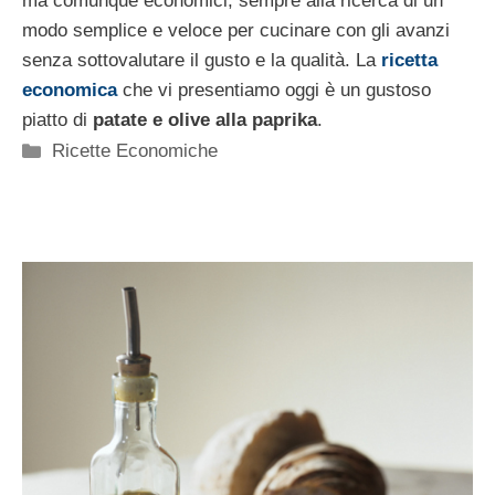
ma comunque economici, sempre alla ricerca di un
modo semplice e veloce per cucinare con gli avanzi
senza sottovalutare il gusto e la qualità. La
ricetta
economica
che vi presentiamo oggi è un gustoso
piatto di
patate e olive alla paprika
.
Categorie
Ricette Economiche