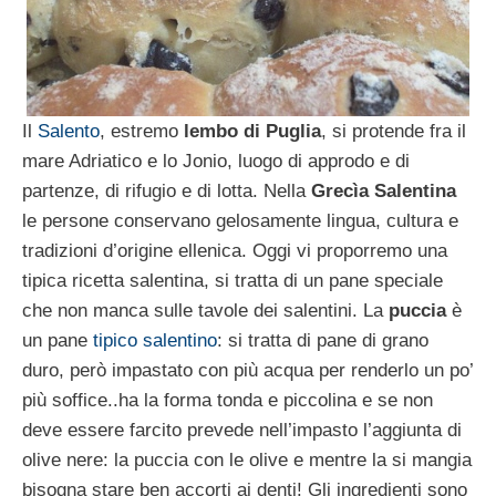
Il
Salento
, estremo
lembo di Puglia
, si protende fra il
mare Adriatico e lo Jonio, luogo di approdo e di
partenze, di rifugio e di lotta. Nella
Grecìa Salentina
le persone conservano gelosamente lingua, cultura e
tradizioni d’origine ellenica. Oggi vi proporremo una
tipica ricetta salentina, si tratta di un pane speciale
che non manca sulle tavole dei salentini. La
puccia
è
un pane
tipico salentino
: si tratta di pane di grano
duro, però impastato con più acqua per renderlo un po’
più soffice..ha la forma tonda e piccolina e se non
deve essere farcito prevede nell’impasto l’aggiunta di
olive nere: la puccia con le olive e mentre la si mangia
bisogna stare ben accorti ai denti! Gli ingredienti sono