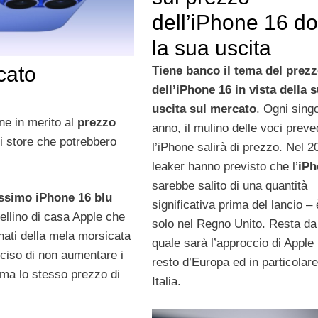
dell’iPhone 16 d
la sua uscita
cato
Tiene banco il tema del prez
dell’iPhone 16 in vista della 
uscita sul mercato
. Ogni sing
one in merito al
prezzo
anno, il mulino delle voci prev
gli store che potrebbero
l’iPhone salirà di prezzo. Nel 20
leaker hanno previsto che l’
iPh
sarebbe salito di una quantità
issimo iPhone 16 blu
significativa prima del lancio – 
oiellino di casa Apple che
solo nel Regno Unito. Resta da
onati della mela morsicata
quale sarà l’approccio di Apple 
eciso di non aumentare i
resto d’Europa ed in particolare
mma lo stesso prezzo di
Italia.