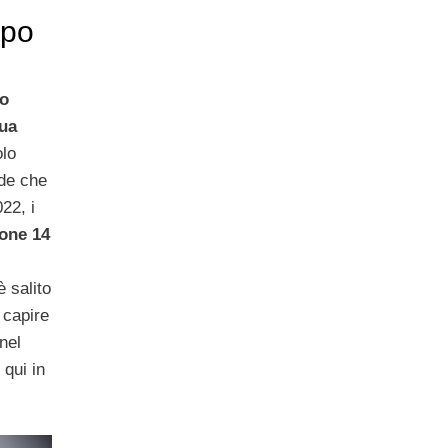
opo
zo
sua
olo
ede che
22, i
one 14
è salito
 capire
nel
 qui in