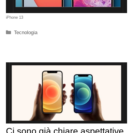
iPhone 13
Categorie
Tecnologia
Ci sono già chiare aspettative