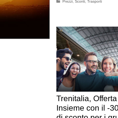
Categorie
Prezzi
,
Sconti
,
Trasporti
Trenitalia, Offerta
Insieme con il -
di sconto per i gr