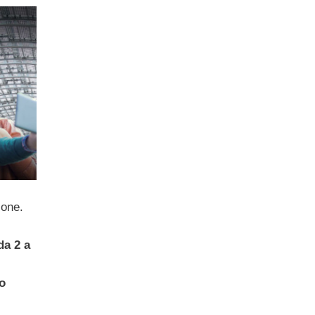
ione.
da 2 a
to