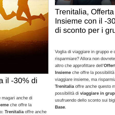
Trenitalia, Offerta
Insieme con il -
di sconto per i gr
Voglia di viaggiare in gruppo e 
risparmiare? Allora non dovrete
altro che approfittare dell’
Offer
Insieme
che offre la possibilità
a il -30% di
viaggiare insieme, ma risparmi
Trenitalia
offre anche questo m
possibilità di
viaggiare in gru
 e magari anche di
usufruendo dello sconto sui bigl
sieme
che offre la
Base
.
do:
Trenitalia
offre anche