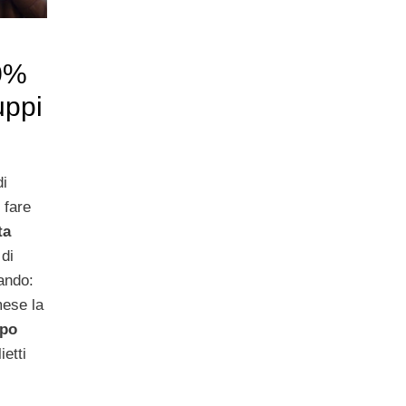
30%
uppi
di
 fare
ta
 di
ando:
ese la
ppo
ietti