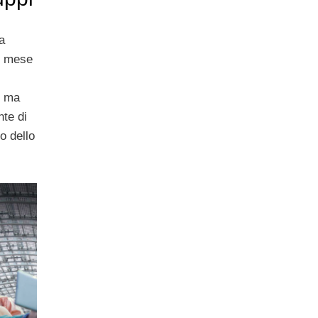
a
to mese
, ma
te di
o dello