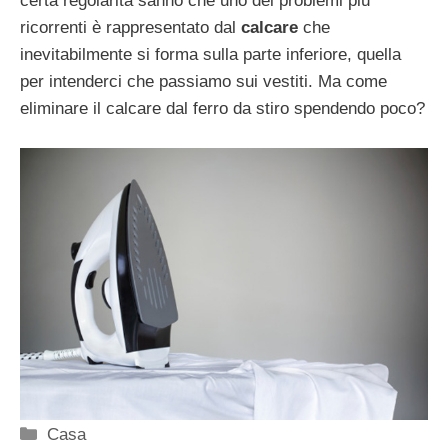
certa regolarità sanno che uno dei problemi più
ricorrenti è rappresentato dal
calcare
che
inevitabilmente si forma sulla parte inferiore, quella
per intenderci che passiamo sui vestiti. Ma come
eliminare il calcare dal ferro da stiro spendendo poco?
Categorie
Casa