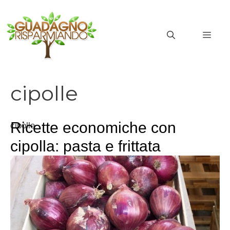
Vai
al
MEN
contenuto
cipolle
Ricette economiche con
cipolle
cipolla: pasta e frittata