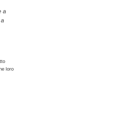
e a
 a
tto
he loro