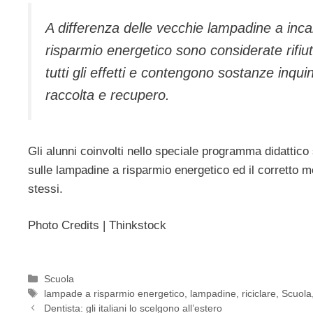
A differenza delle vecchie lampadine a inc
risparmio energetico sono considerate rifi
tutti gli effetti e contengono sostanze inqu
raccolta e recupero.
Gli alunni coinvolti nello speciale programma didattico
sulle lampadine a risparmio energetico ed il corretto mo
stessi.
Photo Credits | Thinkstock
Categorie
Scuola
Tag
lampade a risparmio energetico
,
lampadine
,
riciclare
,
Scuola
Dentista: gli italiani lo scelgono all’estero