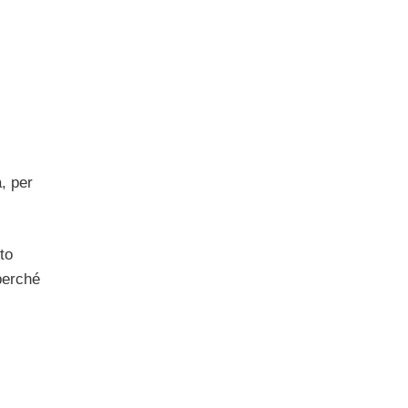
, per
to
 perché