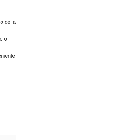
o della
o o
niente