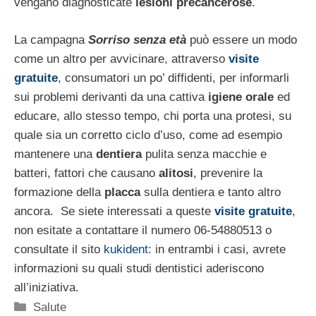
vengano diagnosticate
lesioni precancerose
.
La campagna
Sorriso senza età
può essere un modo
come un altro per avvicinare, attraverso
visite
gratuite
, consumatori un po’ diffidenti, per informarli
sui problemi derivanti da una cattiva
igiene orale
ed
educare, allo stesso tempo, chi porta una protesi, su
quale sia un corretto ciclo d’uso, come ad esempio
mantenere una
dentiera
pulita senza macchie e
batteri, fattori che causano
alitosi
, prevenire la
formazione della
placca
sulla dentiera e tanto altro
ancora. Se siete interessati a queste
visite gratuite
,
non esitate a contattare il numero 06-54880513 o
consultate il sito
kukident
: in entrambi i casi, avrete
informazioni su quali studi dentistici aderiscono
all’iniziativa.
Categorie
Salute