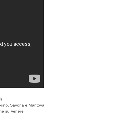
ri
Torino, Savona e Mantova
che su Venere