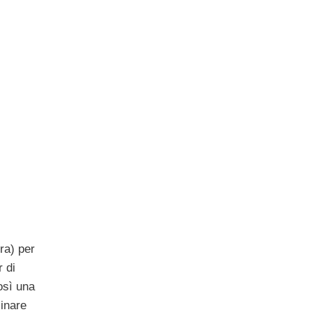
ra) per
 di
osì una
cinare