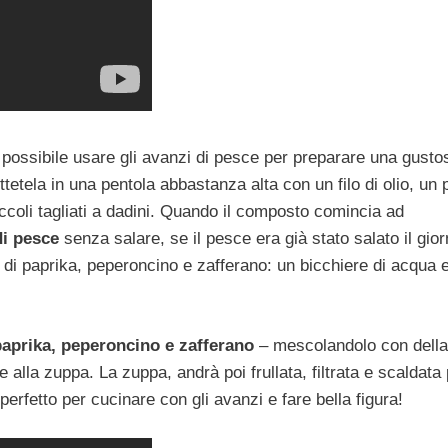
a possibile usare gli avanzi di pesce per preparare una gusto
tetela in una pentola abbastanza alta con un filo di olio, un p
ccoli tagliati a dadini. Quando il composto comincia ad
di pesce
senza salare, se il pesce era già stato salato il gio
 di paprika, peperoncino e zafferano: un bicchiere di acqua e
paprika, peperoncino e zafferano
– mescolandolo con della
alla zuppa. La zuppa, andrà poi frullata, filtrata e scaldata
rfetto per cucinare con gli avanzi e fare bella figura!