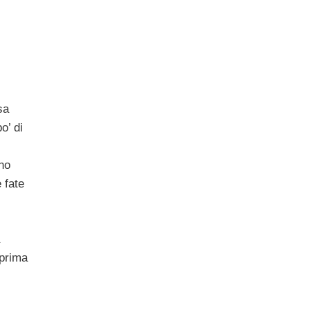
sa
o’ di
rno
 fate
 prima