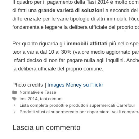
Il quadro per il pagamento della Tasi 2014 è molto compli
di fatti una
grande varietà
di soluzioni
a seconda dei 
differenziate per le varie tipologie di altri immobili. R
fondamentale leggere la delibera ufficiale del proprio c
Per quanto riguarda gli
immobili affittati
più nello spe
teoria varia dal 10 al 30% (valore medio aggiornato pa
infatti deciso di non far pagare nulla agli inquilini. Anc
la delibera ufficiale del proprio comune.
Photo credits |
Images Money su Flickr
Categorie
Normative e Tasse
Tag
tasi 2014
,
tasi comuni
Lista completa prodotti e produttori supermercati Carrefour
Prodotti sfusi al supermercato per risparmiare: voi li compre
Lascia un commento