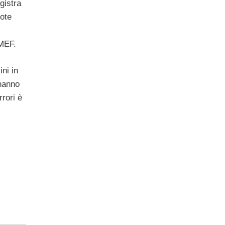
gistra
uote
 MEF.
ini in
 hanno
rrori è