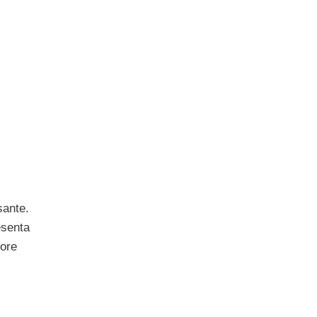
sante.
esenta
ore