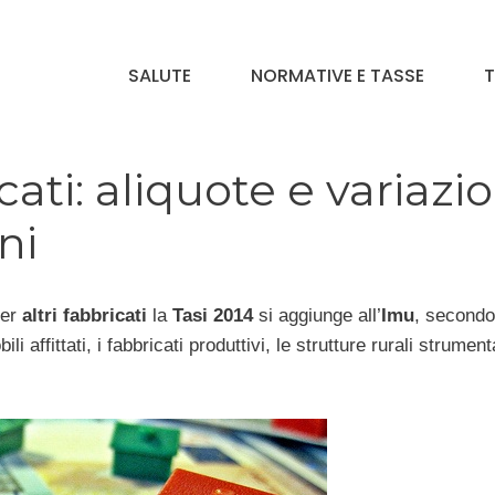
SALUTE
NORMATIVE E TASSE
T
icati: aliquote e variazio
ni
per
altri fabbricati
la
Tasi 2014
si aggiunge all’
Imu
, secondo
affittati, i fabbricati produttivi, le strutture rurali strumenta