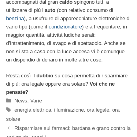
accompagnati dal gran
caldo
spingono tutti a
utilizzare di più l’
auto
(con relativo consumo di
benzina
), a usufruire di apparecchiature elettroniche di
vario tipo (come il
condizionatore
) e a frequentare, in
maggior quantità, attività ludiche serali:
d’intrattenimento, di svago e di spettacolo. Anche se
non si sta a casa con la luce accesa vi è comunque
un dispendio di denaro in molte altre cose.
Resta così il
dubbio
su cosa permetta di risparmiare
di più: ora legale oppure ora solare?
Voi che ne
pensate?
Categorie
News
,
Varie
Tag
energia elettrica
,
illuminazione
,
ora legale
,
ora
solare
Risparmiare sui farmaci: bardana e grano contro la