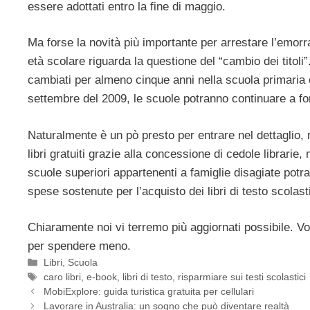
essere adottati entro la fine di maggio.
Ma forse la novità più importante per arrestare l’emorra
età scolare riguarda la questione del “cambio dei titoli”
cambiati per almeno cinque anni nella scuola primaria
settembre del 2009, le scuole potranno continuare a for
Naturalmente è un pò presto per entrare nel dettaglio,
libri gratuiti grazie alla concessione di cedole librarie
scuole superiori appartenenti a famiglie disagiate potr
spese sostenute per l’acquisto dei libri di testo scolasti
Chiaramente noi vi terremo più aggiornati possibile. Vo
per spendere meno.
Categorie
Libri
,
Scuola
Tag
caro libri
,
e-book
,
libri di testo
,
risparmiare sui testi scolastici
MobiExplore: guida turistica gratuita per cellulari
Lavorare in Australia: un sogno che può diventare realtà