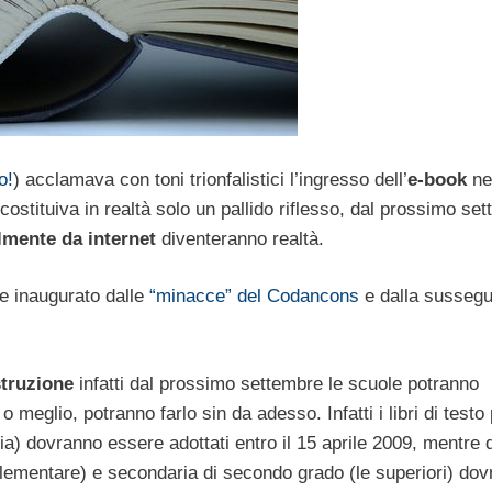
o!
) acclamava con toni trionfalistici l’ingresso dell’
e-book
ne
costituiva in realtà solo un pallido riflesso, dal prossimo se
almente da internet
diventeranno realtà.
e inaugurato dalle
“minacce” del Codancons
e dalla susseg
struzione
infatti dal prossimo settembre le scuole potranno
 o meglio, potranno farlo sin da adesso. Infatti i libri di testo 
) dovranno essere adottati entro il 15 aprile 2009, mentre q
elementare) e secondaria di secondo grado (le superiori) do