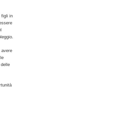
igli in
 essere
l
leggio.
o avere
le
 delle
rtunità