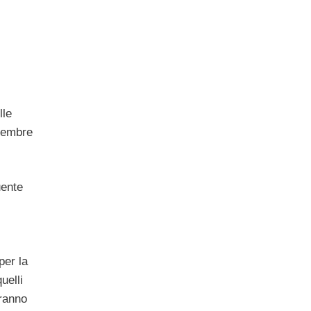
lle
ttembre
uente
per la
uelli
vranno