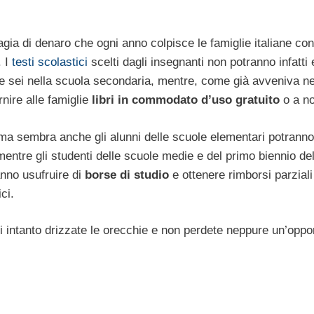
gia di denaro che ogni anno colpisce le famiglie italiane con f
. I
testi scolastici
scelti dagli insegnanti non potranno infatti
 e sei nella scuola secondaria, mentre, come già avveniva ne
nire alle famiglie
libri in commodato d’uso gratuito
o a no
 ma sembra anche gli alunni delle scuole elementari potrann
, mentre gli studenti delle scuole medie e del primo biennio del
anno usufruire di
borse di studio
e ottenere rimborsi parziali
ci.
i intanto drizzate le orecchie e non perdete neppure un’oppo