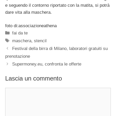
e seguendo il contorno riportato con la matita, si potrà
dare vita alla maschera.
foto di:associazioneathena
Categorie
fai da te
Tag
maschera
,
stencil
Festival della birra di Milano, laboratori gratuiti su
prenotazione
Supermoney.eu, confronta le offerte
Lascia un commento
Commento