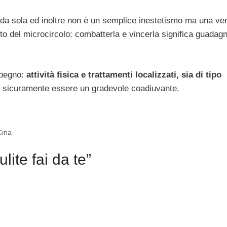
da sola ed inoltre non è un semplice inestetismo ma una ve
o del microcircolo: combatterla e vincerla significa guadagn
mpegno:
attività fisica e trattamenti localizzati, sia di tipo
o sicuramente essere un gradevole coadiuvante.
Cina
lite fai da te”