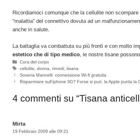
Ricordiamoci comunque che la cellulite non scompare 
“malattia” del connettivo dovuta ad un malfunzionament
anche in salute.
La battaglia va combattuta su più fronti e con molto i
estetico che di tipo medico
, le nostre tisane posson
Categorie
Cura del corpo
Tag
cellulite
,
donna
,
rimedi
,
tisana
Soveria Mannelli: connessione Wi-fi gratuita
Risparmiare sull’iphone 3G? Forse si può: la Apple punta la 
4 commenti su “Tisana anticellu
Mirta
19 Febbraio 2009 alle 09:21