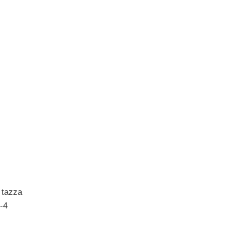
a tazza
3-4