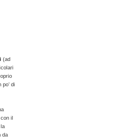
i
(ad
icolari
roprio
 po’ di
na
con il
 la
n da