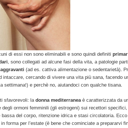
cuni di essi non sono eliminabili e sono quindi definiti
primar
dari
, sono collegati ad alcune fasi della vita, a patologie part
i aggravanti
(ad es. cattiva alimentazione o sedentarietà). P
d intaccare, cercando di vivere una vita più sana, facendo un
a settimana!) e perchè no, aiutandoci con qualche tisana.
i sfavorevoli: la
donna mediterranea
è caratterizzata da u
degli ormoni femminili (gli estrogeni) sui recettori specifici, 
 bassa del corpo, ritenzione idrica e stasi circolatoria. Ecco
 in forma per l’estate (è bene che cominciate a prepararvi fi