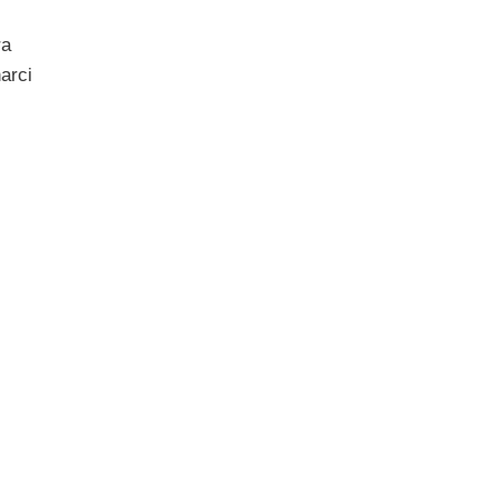
ra
arci