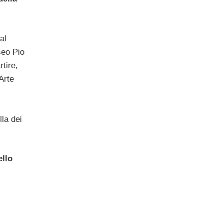
al
seo Pio
tire,
Arte
lla dei
ello