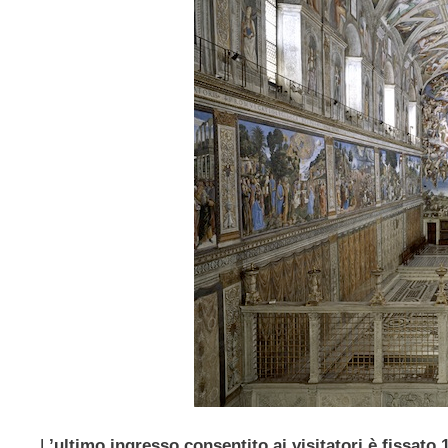
L
’ultimo ingresso consentito ai visitatori è fissato 