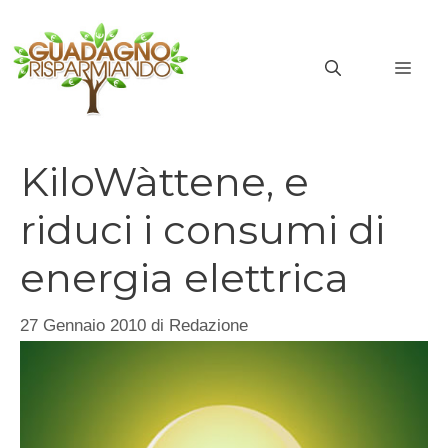
Vai
al
MEN
contenuto
KiloWàttene, e
riduci i consumi di
energia elettrica
27 Gennaio 2010
di
Redazione