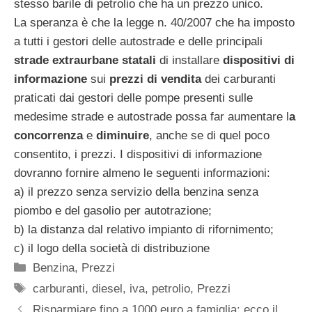
stesso barile di petrolio che ha un prezzo unico.
La speranza è che la legge n. 40/2007 che ha imposto
a tutti i gestori delle autostrade e delle principali
strade extraurbane statali
di installare
dispositivi di
informazione
sui
prezzi di vendita
dei carburanti
praticati dai gestori delle pompe presenti sulle
medesime strade e autostrade possa far aumentare l
a
concorrenza
e
diminuire
, anche se di quel poco
consentito, i prezzi. I dispositivi di informazione
dovranno fornire almeno le seguenti informazioni:
a) il prezzo senza servizio della benzina senza
piombo e del gasolio per autotrazione;
b) la distanza dal relativo impianto di rifornimento;
c) il logo della società di distribuzione
Categorie
Benzina
,
Prezzi
Tag
carburanti
,
diesel
,
iva
,
petrolio
,
Prezzi
Risparmiare fino a 1000 euro a famiglia: ecco il