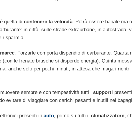
è quella di
contenere la velocità
. Potrà essere banale ma 
rburante: in città, sulle strade extraurbane, in autostrada, v
e risparmia.
e marce
. Forzarle comporta dispendio di carburante. Quarta
e (con le frenate brusche si disperde energia). Quinta mossa
ma, anche solo per pochi minuti, in attesa che magari rientri
.
imuovere sempre e con tempestività tutti i
supporti
presenti
evitare di viaggiare con carichi pesanti e inutili nel bagagl
ettronici presenti in
auto
, primo su tutti il
climatizzatore,
c