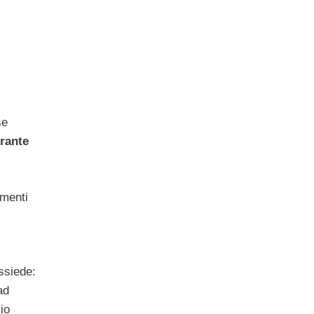
se
rante
imenti
ssiede:
ad
io