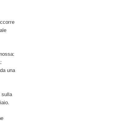
occorre
ale
 mossa:
:
 da una
 sulla
iaio.
he