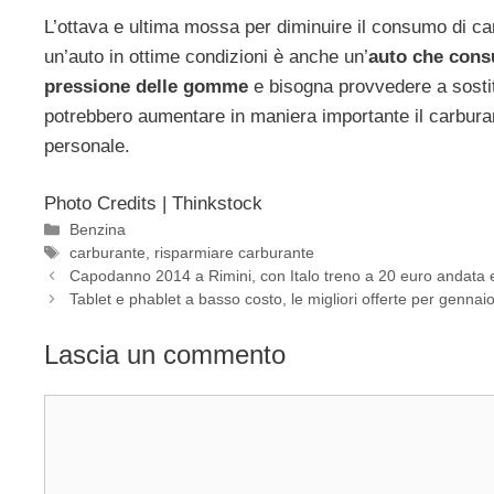
L’ottava e ultima mossa per diminuire il consumo di ca
un’auto in ottime condizioni è anche un’
auto che con
pressione delle gomme
e bisogna provvedere a sostit
potrebbero aumentare in maniera importante il carburan
personale.
Photo Credits | Thinkstock
Categorie
Benzina
Tag
carburante
,
risparmiare carburante
Capodanno 2014 a Rimini, con Italo treno a 20 euro andata e
Tablet e phablet a basso costo, le migliori offerte per gennai
Lascia un commento
Commento