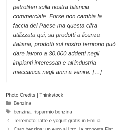
petroliferi sulla nostra bilancia
commerciale. Forse non cambia la
faccia del Paese ma questa cifra
utilizzata qui, su prodotti a licenza
italiana, prodotti sul nostro territorio può
dare lavoro a 30.000 addetti negli
impianti interessati e all’industria
meccanica negli anni a venire. […]
Photo Credits | Thinkstock
Categorie
Benzina
Tag
benzina
,
risparmio benzina
Terremoto: latte e yogurt gratis in Emilia
Caro benzina: un euro al litro, la proposta Fiat