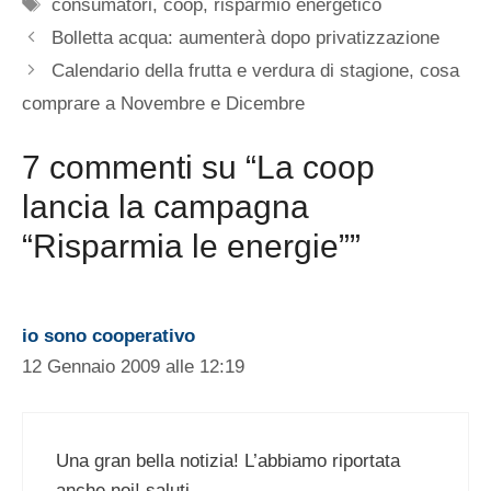
Tag
consumatori
,
coop
,
risparmio energetico
Bolletta acqua: aumenterà dopo privatizzazione
Calendario della frutta e verdura di stagione, cosa
comprare a Novembre e Dicembre
7 commenti su “La coop
lancia la campagna
“Risparmia le energie””
io sono cooperativo
12 Gennaio 2009 alle 12:19
Una gran bella notizia! L’abbiamo riportata
anche noi! saluti