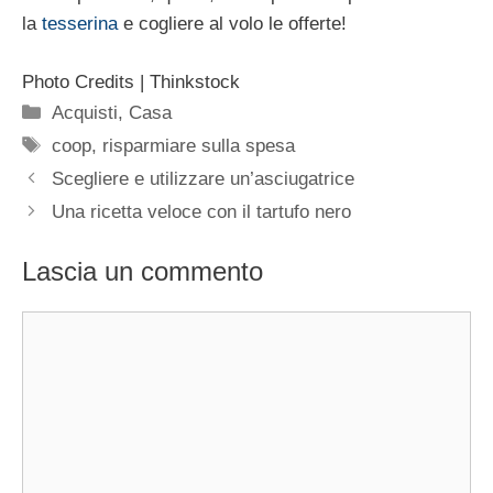
la
tesserina
e cogliere al volo le offerte!
Photo Credits | Thinkstock
Categorie
Acquisti
,
Casa
Tag
coop
,
risparmiare sulla spesa
Scegliere e utilizzare un’asciugatrice
Una ricetta veloce con il tartufo nero
Lascia un commento
Commento