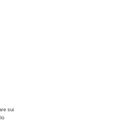
are sui
lo